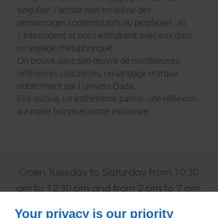
singulier, l’artiste met en scène des
personnages contemplatifs ou perplexes : ils
s’interrogent et nous entraînent avec eux dans
un voyage métaphorique.
On trouve dans son œuvre de nombreuses
références culturelles, un langage marqué
notamment par l’univers Dada.
Elle cultive, un esthétisme patiné, une réflexion
sur notre temps et notre existence.
Open Tuesday to Saturday from 10:30
am to 12:30 pm and from 2 pm to 7 pm.
Your privacy is our priority